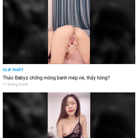
CLIP PHỐT
Thảo Babyz chổng mông banh mép nè, thấy hông?
11 tháng trước