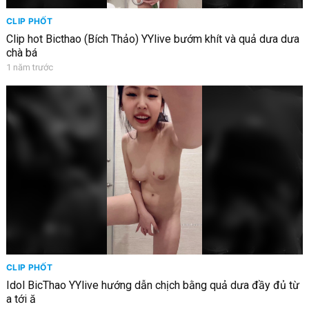
CLIP PHỐT
Clip hot Bicthao (Bích Thảo) YYlive bướm khít và quả dưa dưa
chà bá
1 năm trước
CLIP PHỐT
Idol BicThao YYlive hướng dẫn chịch bằng quả dưa đầy đủ từ
a tới ă