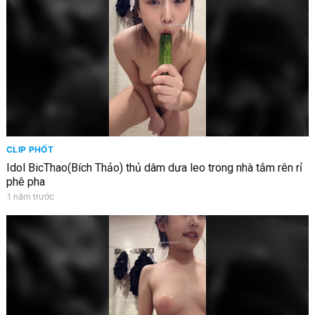
CLIP PHỐT
Idol BicThao(Bích Thảo) thủ dâm dưa leo trong nhà tắm rên rỉ
phê pha
1 năm trước