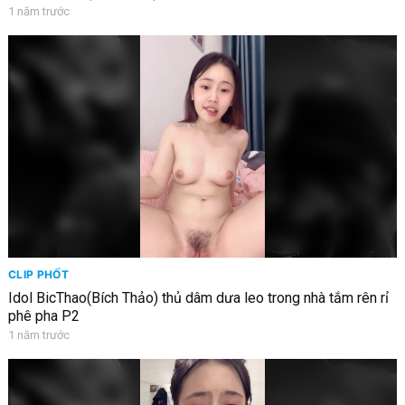
1 năm trước
CLIP PHỐT
Idol BicThao(Bích Thảo) thủ dâm dưa leo trong nhà tắm rên rỉ
phê pha P2
1 năm trước