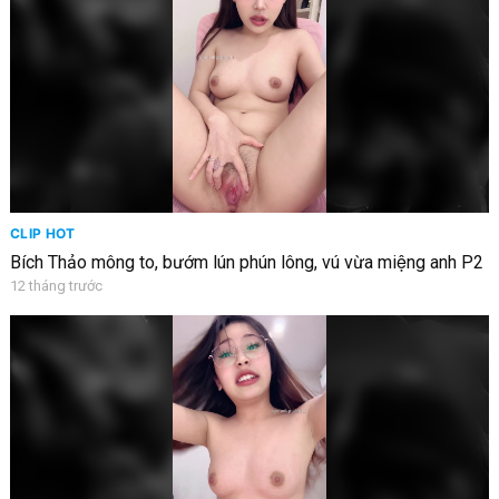
CLIP HOT
Bích Thảo mông to, bướm lún phún lông, vú vừa miệng anh P2
12 tháng trước