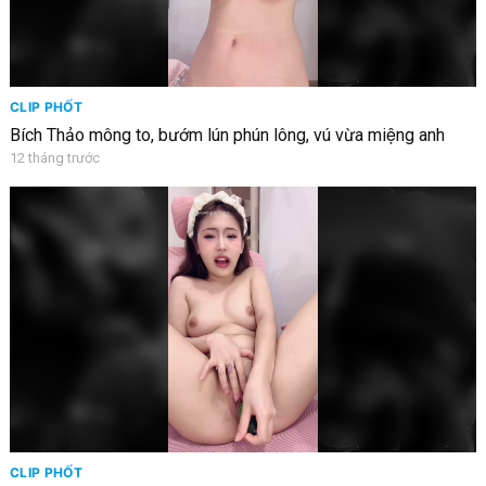
CLIP PHỐT
Bích Thảo mông to, bướm lún phún lông, vú vừa miệng anh
12 tháng trước
CLIP PHỐT