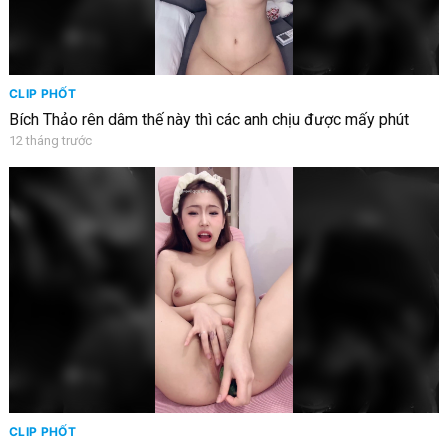
CLIP PHỐT
Bích Thảo rên dâm thế này thì các anh chịu được mấy phút
12 tháng trước
CLIP PHỐT