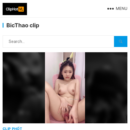
MENU
BicThao clip
CLIP PHỐT