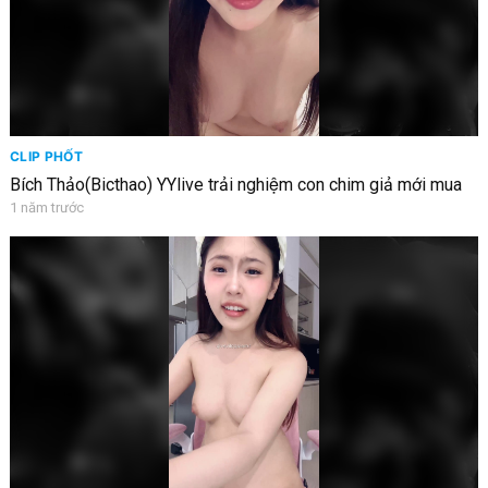
CLIP PHỐT
Bích Thảo(Bicthao) YYlive trải nghiệm con chim giả mới mua
1 năm trước