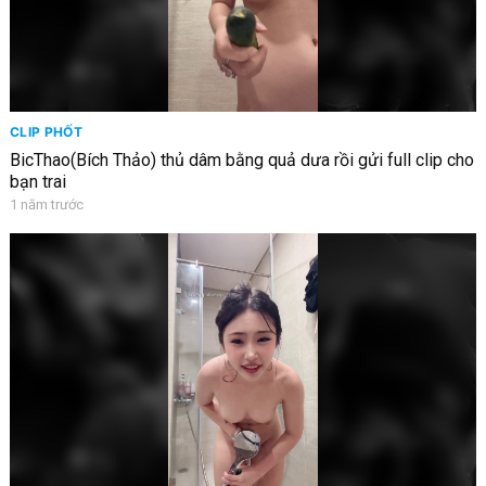
CLIP PHỐT
BicThao(Bích Thảo) thủ dâm bằng quả dưa rồi gửi full clip cho
bạn trai
1 năm trước