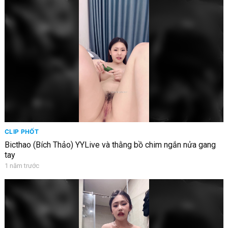
CLIP PHỐT
Bicthao (Bích Thảo) YYLive và thằng bồ chim ngắn nửa gang
tay
1 năm trước