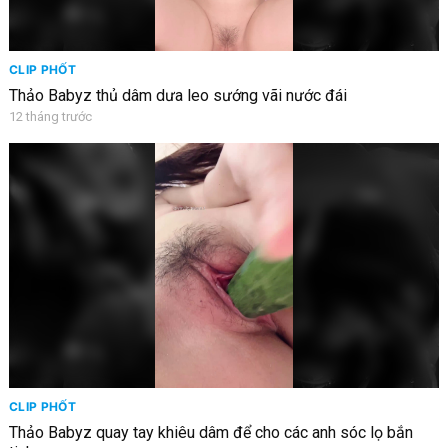
CLIP PHỐT
Thảo Babyz thủ dâm dưa leo sướng vãi nước đái
12 tháng trước
CLIP PHỐT
Thảo Babyz quay tay khiêu dâm để cho các anh sóc lọ bắn