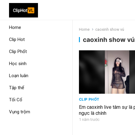
Home
Home
caoxinh show vú
caoxinh show vú
Clip Hot
Clip Phốt
Học sinh
Loạn luân
Tập thể
Tối Cổ
CLIP PHỐT
Em caoxinh live tâm sự là 
Vụng trộm
ngực là chính
1 năm trước