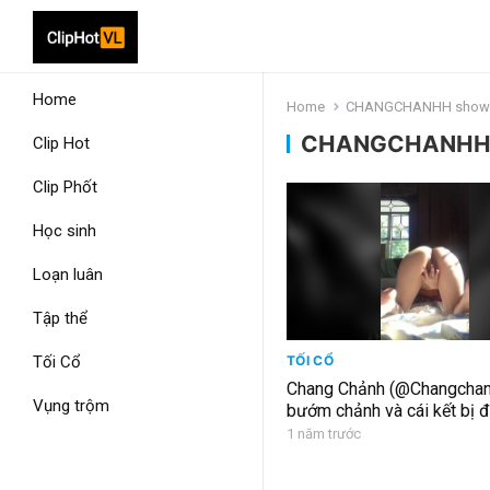
Home
Home
CHANGCHANHH show
CHANGCHANHH 
Clip Hot
Clip Phốt
Học sinh
Loạn luân
Tập thể
Tối Cổ
TỐI CỔ
Chang Chảnh (@Changchan
Vụng trộm
bướm chảnh và cái kết bị đu
1 năm trước