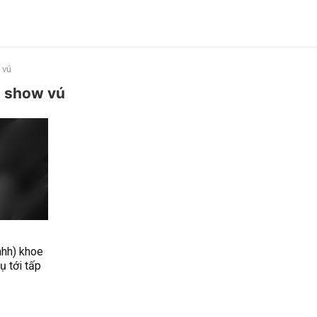
 vú
show vú
hh) khoe
̣ tới tấp