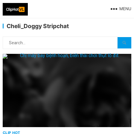
MENU
Cheli_Doggy Stripchat
CLIP HOT