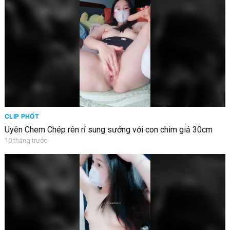
CLIP PHỐT
Uyên Chem Chép rên rỉ sung sướng với con chim giả 30cm
10 tháng trước