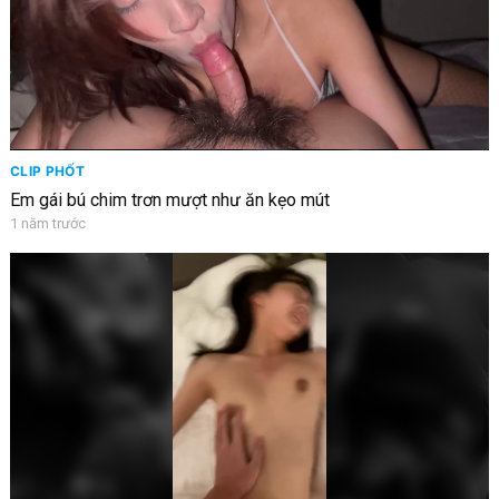
CLIP PHỐT
Em gái bú chim trơn mượt như ăn kẹo mút
1 năm trước