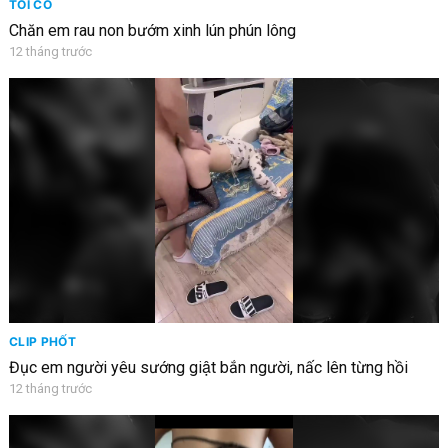
TỐI CỔ
Chăn em rau non bướm xinh lún phún lông
12 tháng trước
CLIP PHỐT
Đục em người yêu sướng giật bắn người, nấc lên từng hồi
12 tháng trước