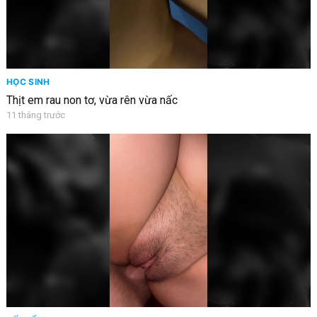
HỌC SINH
Thịt em rau non tơ, vừa rên vừa nấc
11 tháng trước