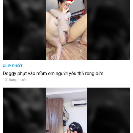
CLIP PHỐT
Doggy phụt vào mồm em người yêu thả rông bím
10 tháng trước