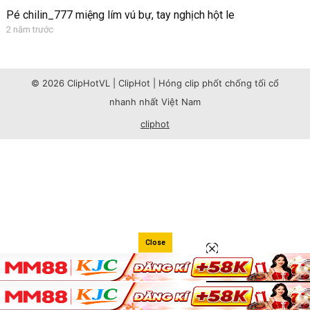
Pé chilin_777 miệng lím vú bự, tay nghịch hột le
2 năm trước
© 2026 ClipHotVL | ClipHot | Hóng clip phốt chống tối cổ
nhanh nhất Việt Nam
cliphot
Close