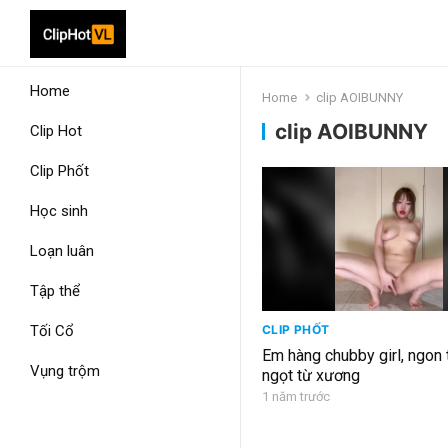
Home
Home
clip AOIBUNNY
clip AOIBUNNY
Clip Hot
Clip Phốt
Học sinh
Loạn luân
Tập thể
Tối Cổ
CLIP PHỐT
Em hàng chubby girl, ngon 
Vụng trộm
ngọt từ xương
1 năm trước