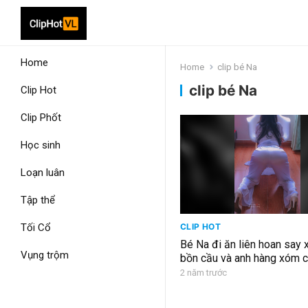
Home
Home
clip bé Na
clip bé Na
Clip Hot
Clip Phốt
Học sinh
Loạn luân
Tập thể
Tối Cổ
CLIP HOT
Bé Na đi ăn liên hoan say 
Vụng trộm
bồn cầu và anh hàng xóm c
2 năm trước