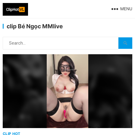
MENU
clip Bé Ngọc MMlive
CLIP HOT