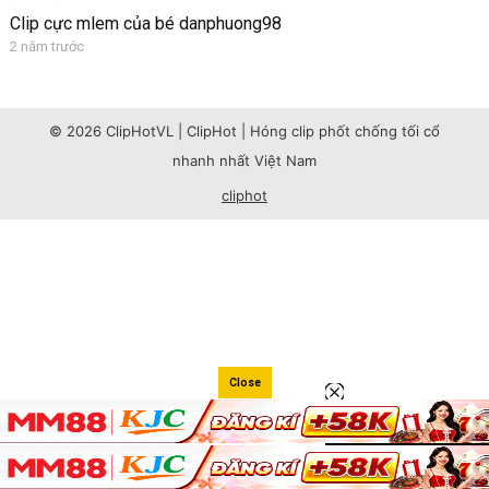
Clip cực mlem của bé danphuong98
2 năm trước
© 2026 ClipHotVL | ClipHot | Hóng clip phốt chống tối cổ
nhanh nhất Việt Nam
cliphot
Close