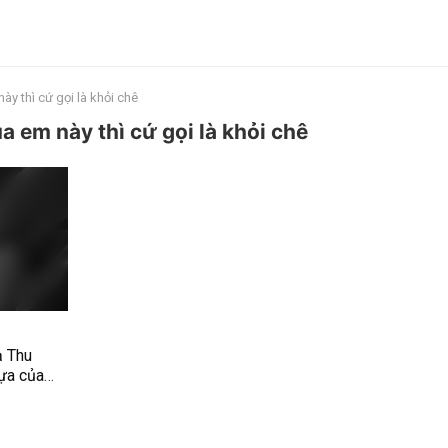
ày thì cứ gọi là khỏi chê
a em này thì cứ gọi là khỏi chê
ạ Thu
ựa của
ê lun =))