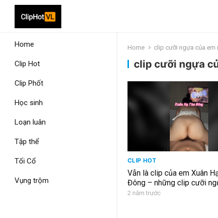
Home
Home
clip cưỡi ngựa của em n
clip cưỡi ngựa củ
Clip Hot
Clip Phốt
Học sinh
Loạn luân
Tập thể
Tối Cổ
CLIP HOT
Vẫn là clip của em Xuân H
Vụng trộm
Đông – những clip cưỡi ng
em này thì cứ gọi là khỏi ch
2 năm trước