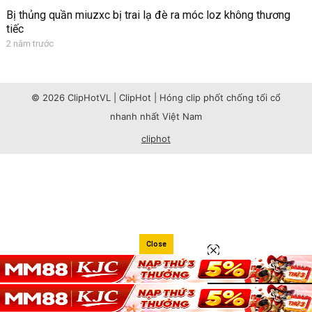
Bị thủng quần miuzxc bị trai lạ đè ra móc loz không thương
tiếc
2 năm trước
© 2026 ClipHotVL | ClipHot | Hóng clip phốt chống tối cổ
nhanh nhất Việt Nam
cliphot
Close