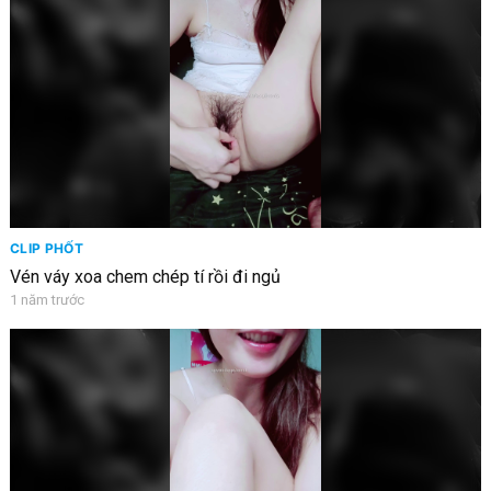
CLIP PHỐT
Vén váy xoa chem chép tí rồi đi ngủ
1 năm trước