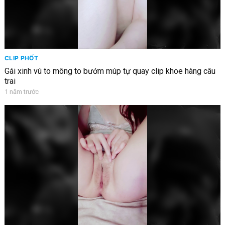
CLIP PHỐT
Gái xinh vú to mông to bướm múp tự quay clip khoe hàng câu
trai
1 năm trước