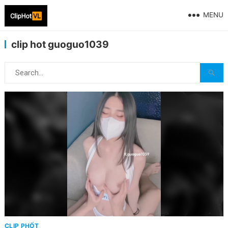
MENU
clip hot guoguo1039
CLIP PHỐT