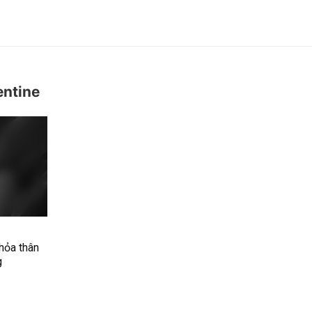
entine
hỏa thân
g