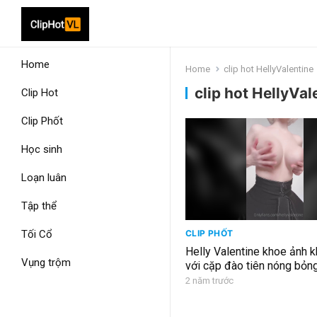
Home
Home
clip hot HellyValentine
clip hot HellyVal
Clip Hot
Clip Phốt
Học sinh
Loạn luân
Tập thể
Tối Cổ
CLIP PHỐT
Helly Valentine khoe ảnh k
Vụng trộm
với cặp đào tiên nóng bỏn
2 năm trước