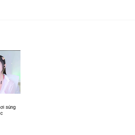
hơi súng
̣c