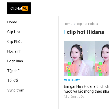
Home
Home
clip hot Hidana
clip hot Hidana
Clip Hot
Clip Phốt
Học sinh
Loạn luân
Tập thể
Tối Cổ
CLIP PHỐT
Em gái Hàn Hidana thích c
Vụng trộm
nước và lắc mông theo nha
12 tháng trước