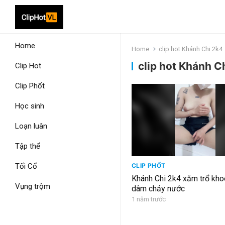
Home
Home
clip hot Khánh Chi 2k4
clip hot Khánh C
Clip Hot
Clip Phốt
Học sinh
Loạn luân
Tập thể
Tối Cổ
CLIP PHỐT
Khánh Chi 2k4 xăm trổ kho
Vụng trộm
dâm chảy nước
1 năm trước