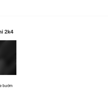
hi 2k4
e bướm