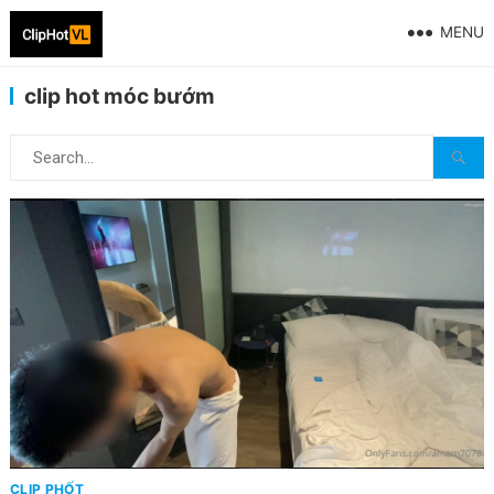
MENU
clip hot móc bướm
CLIP PHỐT