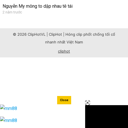
Nguyễn My mông to dập nhau tê tái
2 năm trước
© 2026 ClipHotVL | ClipHot | Hóng clip phốt chống tối cổ
nhanh nhất Việt Nam
cliphot
Close