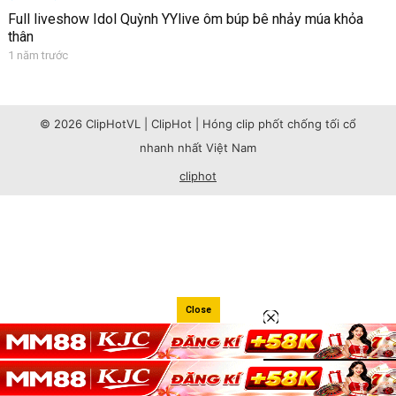
Full liveshow Idol Quỳnh YYlive ôm búp bê nhảy múa khỏa
thân
1 năm trước
© 2026 ClipHotVL | ClipHot | Hóng clip phốt chống tối cổ
nhanh nhất Việt Nam
cliphot
Close