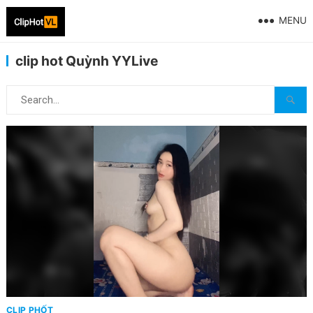
MENU
clip hot Quỳnh YYLive
CLIP PHỐT