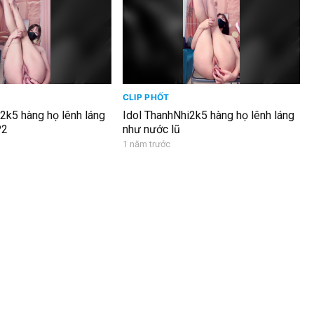
CLIP PHỐT
k5 hàng họ lênh láng
Idol ThanhNhi2k5 hàng họ lênh láng
P2
như nước lũ
1 năm trước