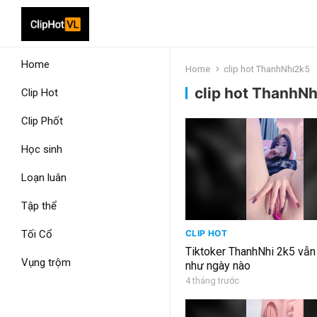
Home
Home
clip hot ThanhNhi2k5
clip hot ThanhN
Clip Hot
Clip Phốt
Học sinh
Loạn luân
Tập thể
Tối Cổ
CLIP HOT
Tiktoker ThanhNhi 2k5 vẫn
Vụng trộm
như ngày nào
4 tháng trước