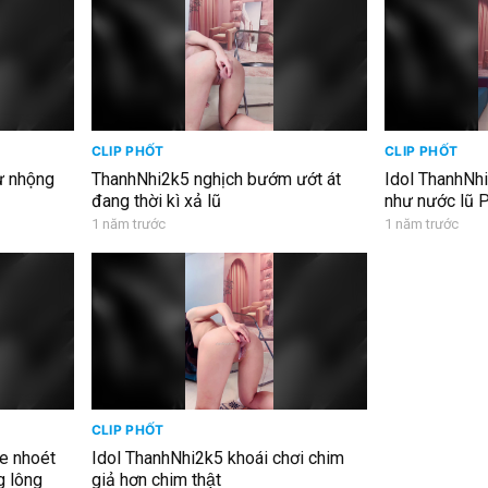
CLIP PHỐT
CLIP PHỐT
ư nhộng
ThanhNhi2k5 nghịch bướm ướt át
Idol ThanhNhi2
đang thời kì xả lũ
như nước lũ 
1 năm trước
1 năm trước
CLIP PHỐT
e nhoét
Idol ThanhNhi2k5 khoái chơi chim
g lông
giả hơn chim thật