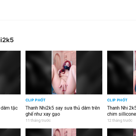
hi2k5
CLIP PHỐT
CLIP PHỐT
 dâm tặc
Thanh Nhi2k5 say sưa thủ dâm trên
Thanh Nhi 2k5
ghế như xay gạo
chim sillicone
11 tháng trước
12 tháng trước