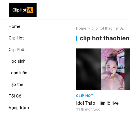
Home
Home
clip hot thaohien02
clip hot thaohie
Clip Hot
Clip Phốt
Học sinh
Loạn luân
Tập thể
Tối Cổ
CLIP HOT
Idol Thảo Hiền lộ live
Vụng trộm
11 tháng trước