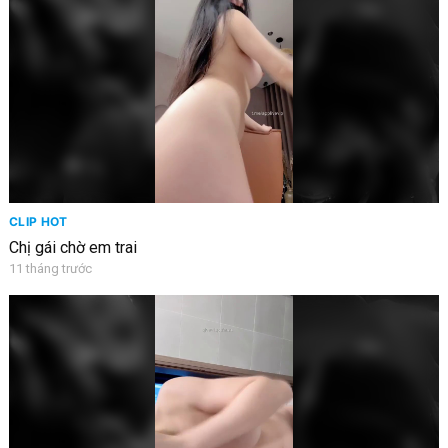
CLIP HOT
Chị gái chờ em trai
11 tháng trước