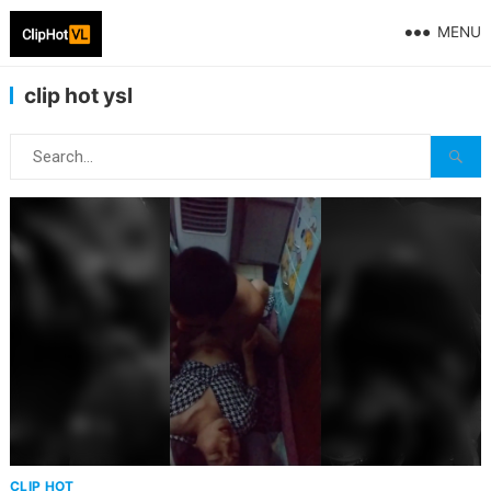
MENU
clip hot ysl
CLIP HOT