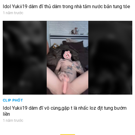
Idol Yukii19 dâm đĩ thủ dâm trong nhà tắm nước bắn tung tóe
1 năm trước
CLIP PHỐT
Idol Yukii19 dâm đĩ vô cùng,gặp t là nhấc loz đjt tung bướm
liền
1 năm trước