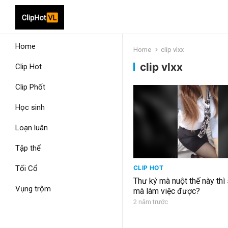
Home
Home
clip vlxx
clip vlxx
Clip Hot
Clip Phốt
Học sinh
Loạn luân
Tập thể
Tối Cổ
CLIP HOT
Thư ký mà nuột thế này thì
Vụng trộm
mà làm việc được?
2 năm trước