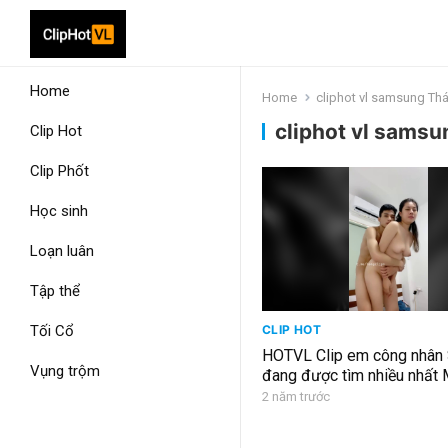
Home
Home
cliphot vl samsung Th
cliphot vl sams
Clip Hot
Clip Phốt
Học sinh
Loạn luân
Tập thể
Tối Cổ
CLIP HOT
HOTVL Clip em công nhân
Vụng trộm
đang được tìm nhiều nhất
2 năm trước