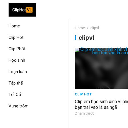
Home
Home
clipvl
clipvl
Clip Hot
Clip Phốt
Học sinh
Loạn luân
Tập thể
Tối Cổ
CLIP HOT
Clip em học sinh xinh vl n
Vụng trộm
bạn trai vào là sa ngã
2 năm trước