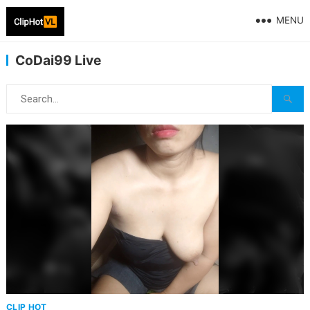
MENU
CoDai99 Live
CLIP HOT