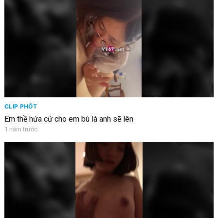
CLIP PHỐT
Em thề hứa cứ cho em bú là anh sẽ lên
1 năm trước