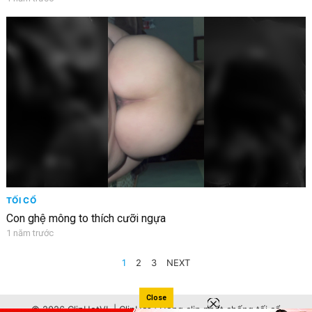
TỐI CỔ
Con ghệ mông to thích cưỡi ngựa
1 năm trước
PHÂN
1
2
3
NEXT
TRANG
BÀI
Close
© 2026 ClipHotVL | ClipHot | Hóng clip phốt chống tối cổ