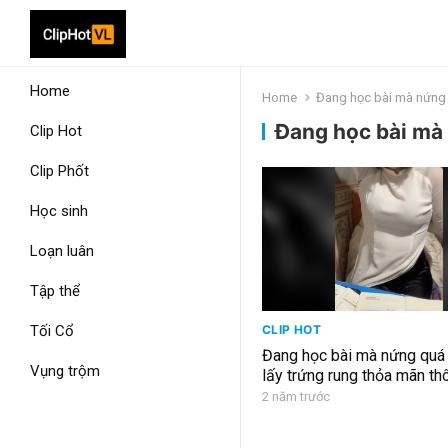
Home
Home
Đang học bài mà nứng
Đang học bài mà
Clip Hot
Clip Phốt
Học sinh
Loạn luân
Tập thể
Tối Cổ
CLIP HOT
Đang học bài mà nứng quá 
Vụng trộm
lấy trứng rung thỏa mãn th
2 năm trước