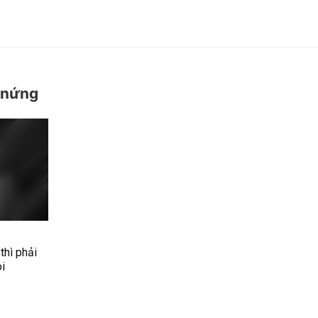
 nứng
thì phải
ôi