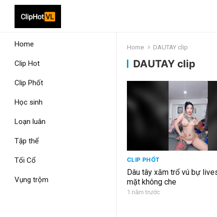
Home
Home
DAUTAY clip
DAUTAY clip
Clip Hot
Clip Phốt
Học sinh
Loạn luân
Tập thể
Tối Cổ
CLIP PHỐT
Dâu tây xăm trổ vú bự live
Vụng trộm
mặt không che
1 năm trước