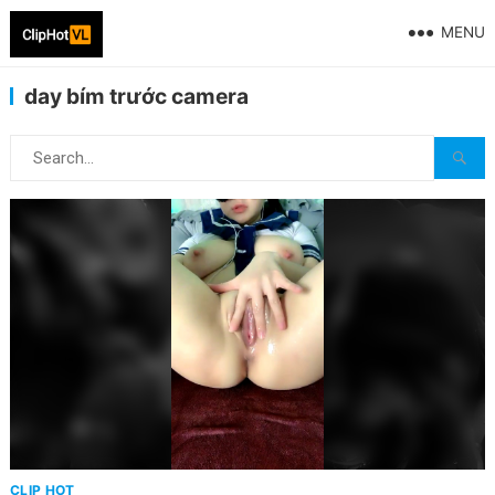
MENU
day bím trước camera
CLIP HOT