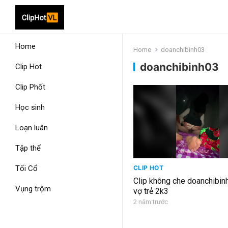
Home
Home
doanchibinh03
doanchibinh03
Clip Hot
Clip Phốt
Học sinh
Loạn luân
Tập thể
Tối Cổ
CLIP HOT
Clip không che doanchibin
Vụng trộm
vợ trẻ 2k3
2 năm trước