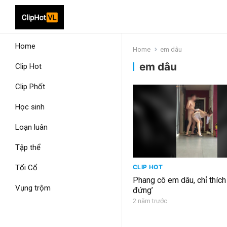
Home
Home
em dâu
em dâu
Clip Hot
Clip Phốt
Học sinh
Loạn luân
Tập thể
Tối Cổ
CLIP HOT
Phang cô em dâu, chỉ thíc
Vụng trộm
đứng’
2 năm trước