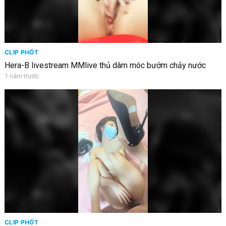
CLIP PHỐT
Hera-B livestream MMlive thủ dâm móc bướm chảy nước
1 năm trước
CLIP PHỐT