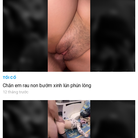
TỐI CỔ
Chăn em rau non bướm xinh lún phún lông
12 tháng trước