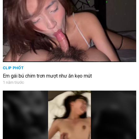
CLIP PHỐT
Em gái bú chim trơn mượt như ăn kẹo mút
1 năm trước