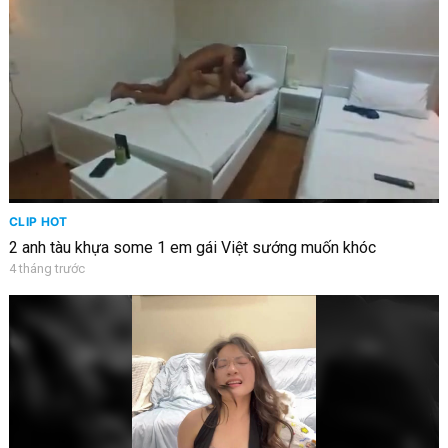
CLIP HOT
2 anh tàu khựa some 1 em gái Việt sướng muốn khóc
4 tháng trước