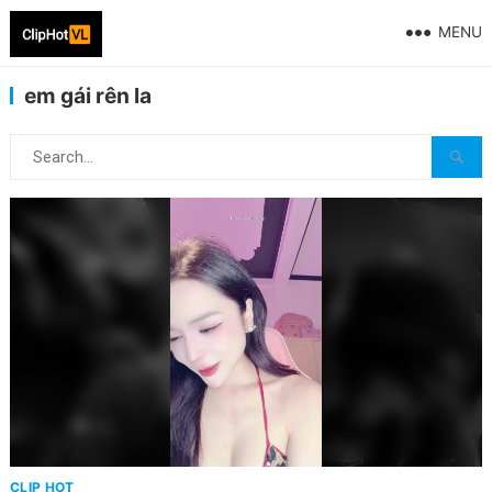
MENU
em gái rên la
CLIP HOT