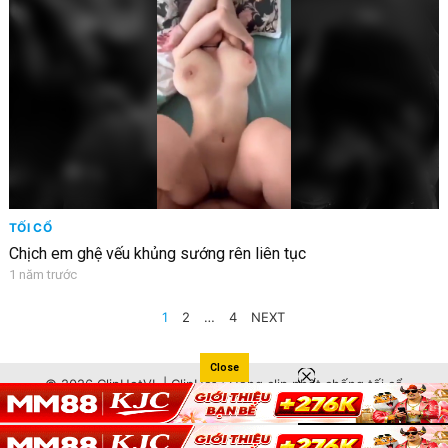
TỐI CỔ
Chịch em ghệ vếu khủng sướng rên liên tục
1 năm trước
PHÂN
1
2
…
4
NEXT
TRANG
BÀI
Close
© 2026 ClipHotVL | ClipHot | Hóng clip phốt chống tối cổ
VIẾT
nhanh nhất Việt Nam
cliphot