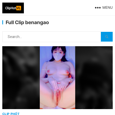
MENU
Full Clip benangao
CLIP PHỐT