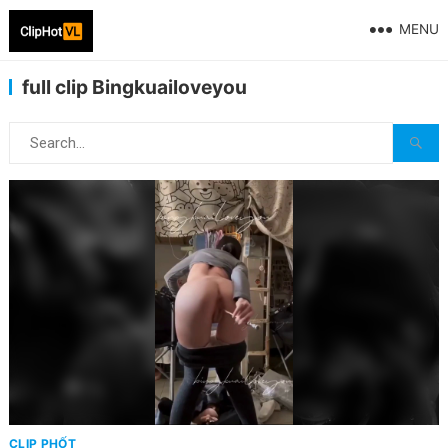
MENU
full clip Bingkuailoveyou
CLIP PHỐT