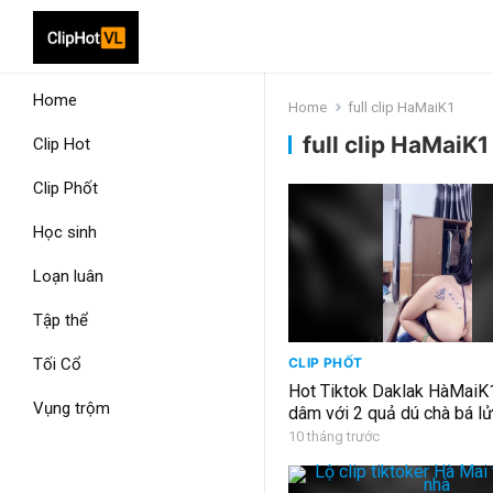
Home
Home
full clip HaMaiK1
full clip HaMaiK1
Clip Hot
Clip Phốt
Học sinh
Loạn luân
Tập thể
Tối Cổ
CLIP PHỐT
Hot Tiktok Daklak HàMaiK
Vụng trộm
dâm với 2 quả dú chà bá l
10 tháng trước