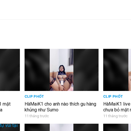
CLIP PHỐT
CLIP PHỐT
1 mặt
HàMaiK1 cho anh nào thích gu hàng
HàMaiK1 live
ửa
khủng như Sumo
chưa bỏ mặt 
11 tháng trước
11 tháng trước