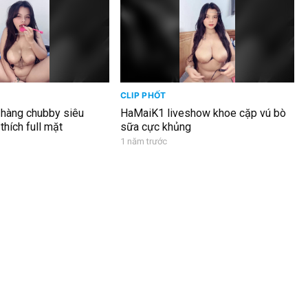
CLIP PHỐT
hàng chubby siêu
HaMaiK1 liveshow khoe cặp vú bò
 thích full mặt
sữa cực khủng
1 năm trước