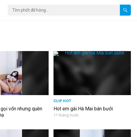
CLIP HOT
 gọi vốn nhưng quên
Hot em gái Hà Mai bán bưởi
nạ
11 tháng trước