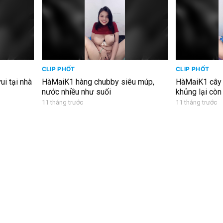
CLIP PHỐT
CLIP PHỐT
ui tại nhà
HàMaiK1 hàng chubby siêu múp,
HàMaiK1 cây 
nước nhiều như suối
khủng lại còn
11 tháng trước
11 tháng trước