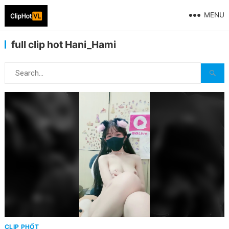
MENU
full clip hot Hani_Hami
CLIP PHỐT