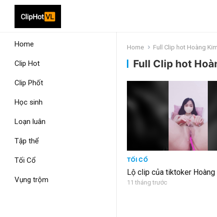
Home
Home
Full Clip hot Hoàng Kim
Full Clip hot Ho
Clip Hot
Clip Phốt
Học sinh
Loạn luân
Tập thể
Tối Cổ
TỐI CỔ
Lộ clip của tiktoker Hoàng
Vụng trộm
11 tháng trước