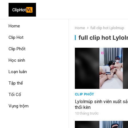
Home
Home
full clip hot Lylolmup
full clip hot Lyl
Clip Hot
Clip Phốt
Học sinh
Loạn luân
Tập thể
Tối Cổ
CLIP PHỐT
Lylolmúp sinh viên xuất s
Vụng trộm
thổi kèn
10 tháng trước