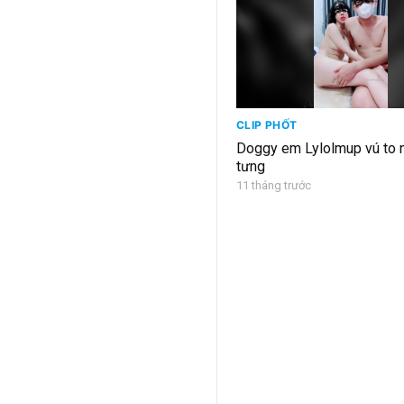
CLIP PHỐT
Doggy em Lylolmup vú to n
tưng
11 tháng trước