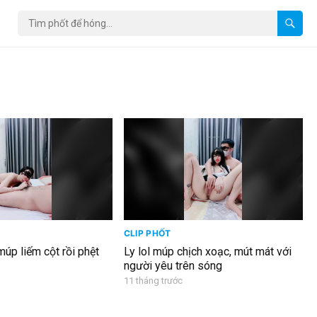
CLIP PHỐT
úp liếm cột rồi phệt
Ly lol múp chịch xoạc, mút mát với
người yêu trên sóng
11 tháng trước