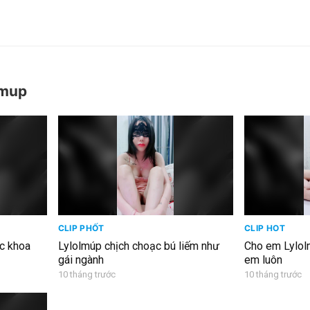
olmup
CLIP PHỐT
CLIP HOT
ắc khoa
Lylolmúp chịch choạc bú liếm như
Cho em Lylolm
gái ngành
em luôn
10 tháng trước
10 tháng trước