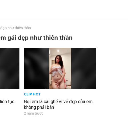
i đẹp như thiên thần
a em gái đẹp như thiên thần
CLIP HOT
iên tục
Gọi em là cái ghế vì vẻ đẹp của em
không phải bàn
2 năm trước