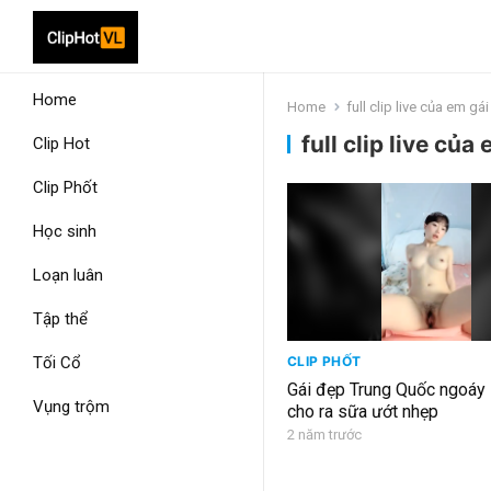
Home
Home
full clip live của em gá
full clip live củ
Clip Hot
Clip Phốt
Học sinh
Loạn luân
Tập thể
Tối Cổ
CLIP PHỐT
Gái đẹp Trung Quốc ngoáy l
Vụng trộm
cho ra sữa ướt nhẹp
2 năm trước