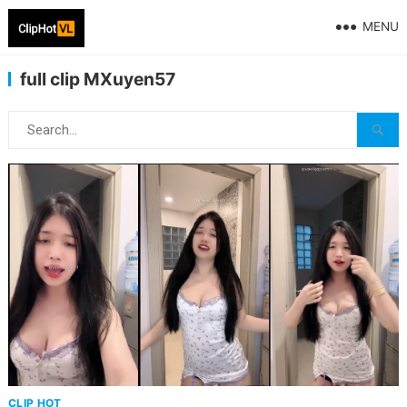
MENU
full clip MXuyen57
CLIP HOT