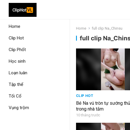
Home
Home
full clip Na_Chinsu
full clip Na_Chin
Clip Hot
Clip Phốt
Học sinh
Loạn luân
Tập thể
Tối Cổ
CLIP HOT
Bé Na vú tròn tự sướng th
Vụng trộm
trong nhà tắm
10 tháng trước