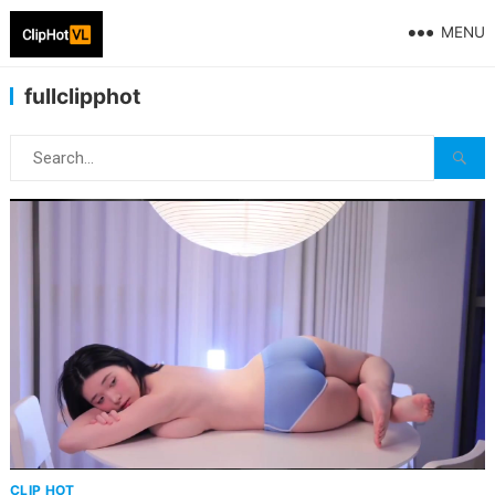
MENU
fullclipphot
CLIP HOT