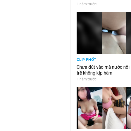
1 năm trước
CLIP PHỐT
Chưa đút vào mà nước nôi đ
trề không kịp hãm
1 năm trước