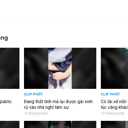
àng
CLIP PHỐT
CLIP PHỐT
 public
Đang thất tình mà lại được gái xinh
Cô tài xế nốn
rủ vào nhà nghỉ tâm sự
lúc vắng khá
12 tháng trước
12 tháng trước