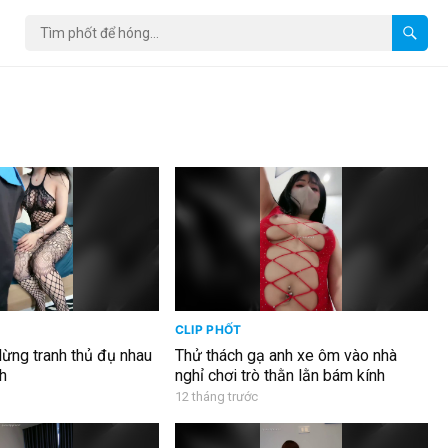
CLIP PHỐT
 lừng tranh thủ đụ nhau
Thử thách gạ anh xe ôm vào nhà
ch
nghỉ chơi trò thằn lằn bám kính
12 tháng trước