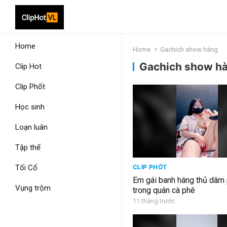
Home
Home
Gachich show hàng
Gachich show h
Clip Hot
Clip Phốt
Học sinh
Loạn luân
Tập thể
Tối Cổ
CLIP PHỐT
Em gái banh háng thủ dâm
Vụng trộm
trong quán cà phê
11 tháng trước