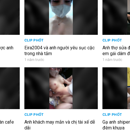
CLIP PHỐT
CLIP PHỐT
ợc anh
Eira2004 và anh người yêu sục cặc
Anh thợ sửa đ
trong nhà tắm
em gái dâm đ
1 năm trước
1 năm trước
CLIP PHỐT
CLIP PHỐT
án cafe
Anh khách may mắn và chị tài xế dễ
Gạ anh shiper 
dãi
đêm khuya