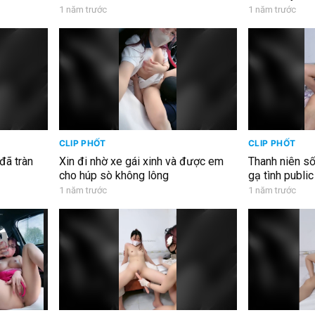
1 năm trước
1 năm trước
CLIP PHỐT
CLIP PHỐT
ã tràn
Xin đi nhờ xe gái xinh và được em
Thanh niên s
cho húp sò không lông
gạ tình public k
1 năm trước
1 năm trước