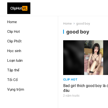
Home
Home
good boy
good boy
Clip Hot
Clip Phốt
Học sinh
Loạn luân
Tập thể
Tối Cổ
CLIP HOT
Bad girl thích good boy là
Vụng trộm
đâu
2 năm trước